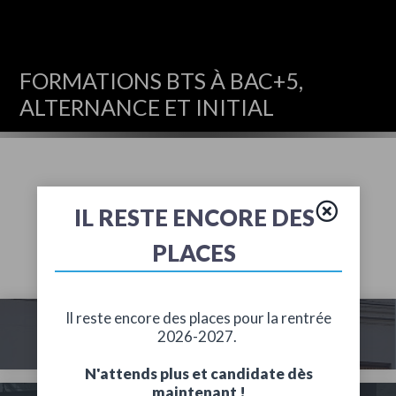
FORMATIONS BTS À BAC+5,
ALTERNANCE ET INITIAL
CAMPUS
IL RESTE ENCORE DES
Découvrez nos écoles et leurs spécialités
PLACES
PARIS SAINT-
Il reste encore des places pour la rentrée
2026-2027.
LAZARE
N'attends plus et candidate dès
maintenant !