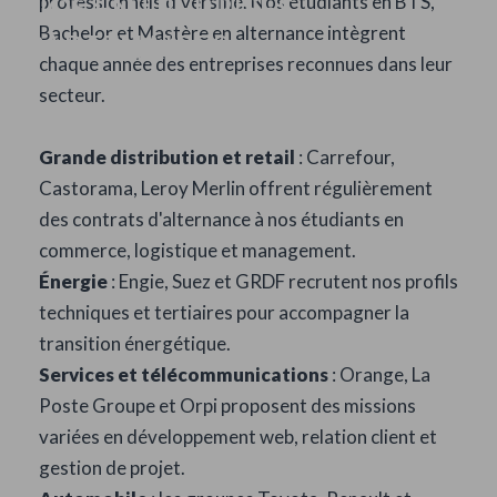
NOS ENTREPRISES
professionnels diversifié. Nos étudiants en BTS,
Bachelor et Mastère en alternance intègrent
PARTENAIRES
chaque année des entreprises reconnues dans leur
secteur.
Grande distribution et retail
: Carrefour,
Castorama, Leroy Merlin offrent régulièrement
des contrats d'alternance à nos étudiants en
commerce, logistique et management.
Énergie
: Engie, Suez et GRDF recrutent nos profils
techniques et tertiaires pour accompagner la
transition énergétique.
Services et télécommunications
: Orange, La
Poste Groupe et Orpi proposent des missions
variées en développement web, relation client et
gestion de projet.