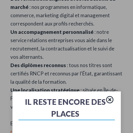
marché
: nos programmes en informatique,
commerce, marketing digital et management
correspondent aux profils recherchés.
Un accompagnement personnalisé
: notre
service relations entreprises vous aide dans le
recrutement, la contractualisation et le suivi de
vos alternants.
Des diplômes reconnus
: tous nos titres sont
certifiés RNCP et reconnus par l'État, garantissant
la qualité de la formation.
Une localisation stratégique
: située en Île-de-
France, notre école facilite les déplacements de
IL RESTE ENCORE DES
vos alternants entre campus et entreprise.
PLACES
En savoir plus sur
l'accompagnement dans la
recherche de votre alternance >>