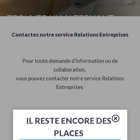
TROUVER UN ALTERNANT
Contactez notre service Relations Entreprises
Pour toute demande d’information ou de
collaboration,
vous pouvez contacter notre service Relations
Entreprises
📧
Par e-mail
: q.naulleau@h3campus.fr
IL RESTE ENCORE DES
📞
Par téléphone
: 06 86 03 20 60
PLACES