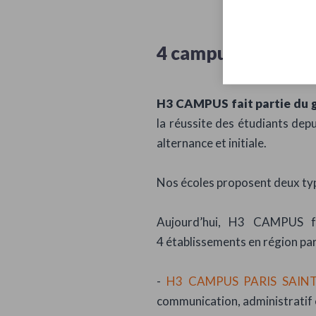
4 campus, 20 form
H3 CAMPUS fait partie du 
la réussite des étudiants dep
alternance et initiale.
Nos écoles proposent deux type
Aujourd’hui, H3 CAMPUS fo
4 établissements en région par
-
H3 CAMPUS PARIS SAINT
communication, administratif e