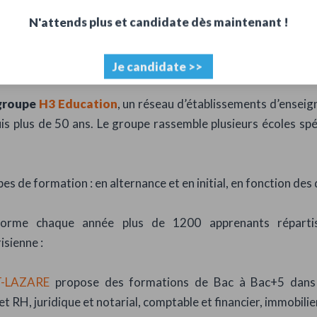
N'attends plus et candidate dès maintenant !
ations, 1200 apprenants
Je candidate >>
groupe
H3 Education
, un réseau d’établissements d’ensei
uis plus de 50 ans. Le groupe rassemble plusieurs écoles spé
s de formation : en alternance et en initial, en fonction de
rme chaque année plus de 1200 apprenants répartis
isienne :
-LAZARE
propose des formations de Bac à Bac+5 dans 
t RH, juridique et notarial, comptable et financier, immobilie