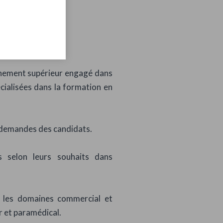
gnement supérieur engagé dans
cialisées dans la formation en
s demandes des candidats.
 selon leurs souhaits dans
les domaines commercial et
r et paramédical.