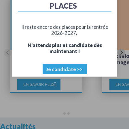
PLACES
Il reste encore des places pour la rentrée
2026-2027.
N'attends plus et candidate dès
maintenant !
BTS GPME (Gestion de
Bachelo
la PME)
Manage
Je candidate >>
EN SAVOIR PLUS
EN SAV
Actualités