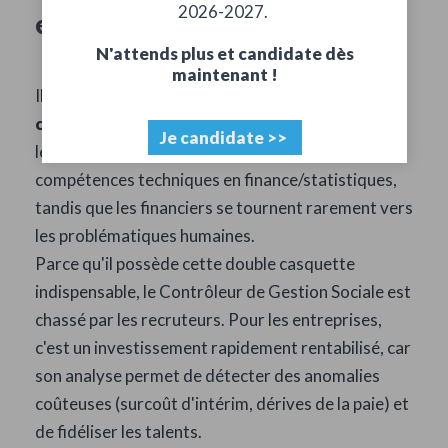
2026-2027.
est-il en tension ?
N'attends plus et candidate dès
maintenant !
Il existe aujourd'hui une réelle
pénurie de
candidats
sur ce métier pour une raison simple :
Je candidate >>
les profils issus des RH manquent souvent de
compétences techniques en finance/statistiques,
tandis que les financiers se tournent rarement vers
les problématiques humaines.
Parce qu'il possède cette double casquette
indispensable, le Contrôleur de Gestion Sociale est
chassé par les recruteurs. Pour les entreprises,
c'est un investissement rapidement rentabilisé, car
son analyse permet de détecter des anomalies
coûteuses (surcoût d'intérim, dérives de la paie) et
de fidéliser les talents.