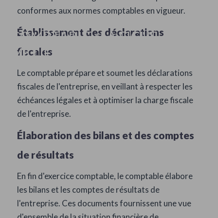
conformes aux normes comptables en vigueur.
Établissement des déclarations
COMPTABLE : LA FICHE
MÉTIER
fiscales
Le comptable prépare et soumet les déclarations
fiscales de l'entreprise, en veillant à respecter les
échéances légales et à optimiser la charge fiscale
de l'entreprise.
Élaboration des bilans et des comptes
de résultats
En fin d'exercice comptable, le comptable élabore
les bilans et les comptes de résultats de
l'entreprise. Ces documents fournissent une vue
d'ensemble de la situation financière de