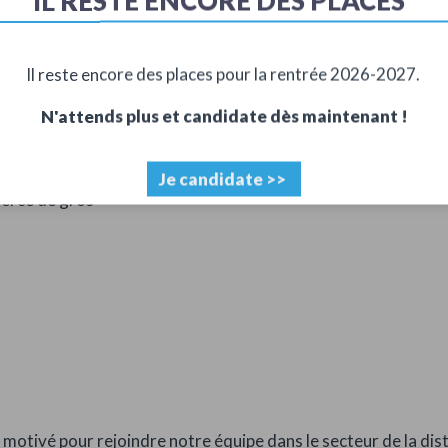
IL RESTE ENCORE DES PLACES
Accueil
Alternance
Offres d'alter
Il reste encore des places pour la rentrée 2026-2027.
N'attends plus et candidate dès maintenant !
Je candidate >>
erce de gros
motivé pour rejoindre notre équipe dans le secteur de la di