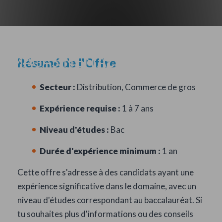
CONSEILLER(E) DE VENTE EN
MAGASIN EN ALTERNANCE
Résumé de l'Offre
(H/F) - PARIS 9E
Secteur :
Distribution, Commerce de gros
Expérience requise :
1 à 7 ans
Niveau d'études :
Bac
Durée d'expérience minimum :
1 an
Cette offre s'adresse à des candidats ayant une
expérience significative dans le domaine, avec un
niveau d'études correspondant au baccalauréat. Si
tu souhaites plus d'informations ou des conseils