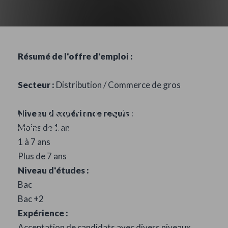
Résumé de l'offre d'emploi :
Secteur :
Distribution / Commerce de gros
COMMERCIAL(E) EN
ALTERNANCE - SAINT-
Niveau d'expérience requis :
Moins de 1 an
GERMAIN-EN-LAYE
1 à 7 ans
Plus de 7 ans
Niveau d'études :
Bac
Bac +2
Expérience :
Acceptation de candidats avec divers niveaux