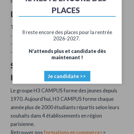
contrats
PLACES
Le profil recherché
TES CAPACITES QUI FERONT LA DIFFERENCE ?
Il reste encore des places pour la rentrée
- Tu es en BTS, LICENCE, BACHELOR
2026-2027.
- Tu es à l'aise avec le digital ?
N'attends plus et candidate dès
- Tu as une expérience dans la bureautique (un +)
maintenant !
Se former en alternance chez
H3 Campus
Je candidate >>
Le groupe H3 CAMPUS forme des jeunes depuis
1970. Aujourd'hui, H3 CAMPUS forme chaque
année plus de 2000 étudiants répartis selon leurs
souhaits dans 4 établissements en région
parisienne.
Retrouver nos
formations en commerce>
>