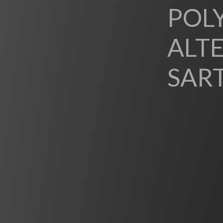
POL
ALTE
SAR