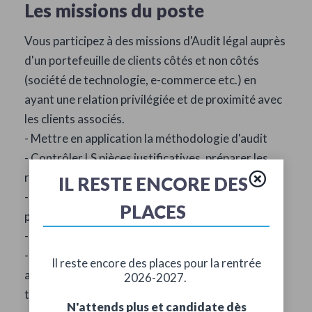
Les missions du poste
Vous participez à des missions d'Audit légal auprès
d'un portefeuille de clients côtés et non côtés
(société de technologie, e-commerce etc.) en
ayant une relation privilégiée et de proximité avec
les clients associés.
- Mettre en application la méthodologie d'audit
- Contrôler LS pièces justificatives, préparer les
revues analytiques
IL RESTE ENCORE DES
- Rédiger des synthèses de travaux avec
PLACES
préconisation pour nos clients
- Des missions de due diligence financière
- Des missions ponctuelles telles que :
Il reste encore des places pour la rentrée
augmentation de capital, commissariat à la
2026-2027.
transformation, aux avantages particuliers...
N'attends plus et candidate dès