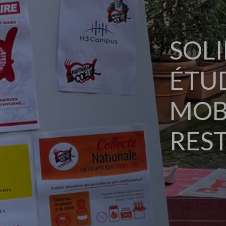
SOLI
ÉTU
MOBI
RES