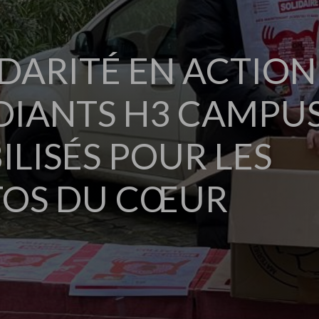
DARITÉ EN ACTION 
DIANTS H3 CAMPU
LISÉS POUR LES
TOS DU CŒUR