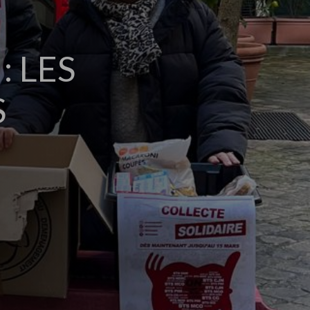
: LES
S