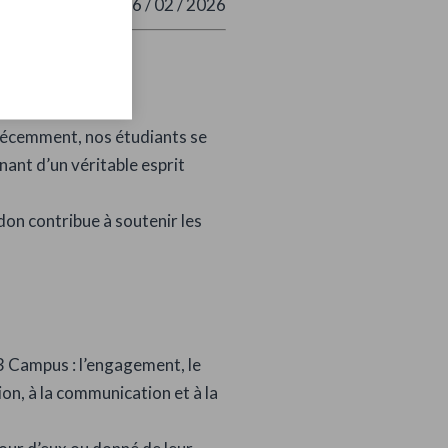
lie Rousseau
- Le 26 / 02 / 2026
 Récemment, nos étudiants se
ant d’un véritable esprit
don contribue à soutenir les
H3 Campus : l’engagement, le
on, à la communication et à la