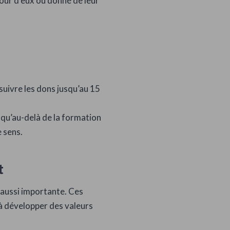
our d’eux ou donné de leur
suivre les dons jusqu’au 15
 qu’au-delà de la formation
 sens.
t
aussi importante. Ces
 à développer des valeurs