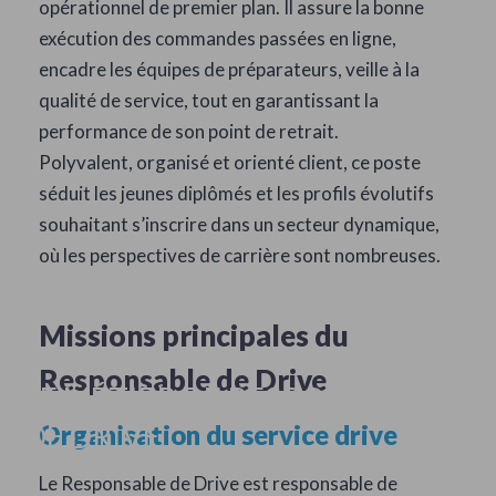
opérationnel de premier plan. Il assure la bonne
exécution des commandes passées en ligne,
encadre les équipes de préparateurs, veille à la
qualité de service, tout en garantissant la
performance de son point de retrait.
Polyvalent, organisé et orienté client, ce poste
séduit les jeunes diplômés et les profils évolutifs
souhaitant s’inscrire dans un secteur dynamique,
où les perspectives de carrière sont nombreuses.
Missions principales du
Responsable de Drive
LE MÉTIER DE RESPONSABLE
DE DRIVE
Organisation du service drive
Le Responsable de Drive est responsable de