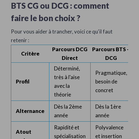
BTS CG ou DCG : comment
faire le bon choix ?
Pour vous aider à trancher, voici ce qu'il faut
retenir :
Parcours DCG
Parcours BTS +
Critère
Direct
DCG
Déterminé,
Pragmatique,
très à l'aise
Profil
besoin de
avec la
concret
théorie
Dès la 2ème
Dès la 1ère
Alternance
année
année
Rapidité et
Polyvalence
Atout
spécialisation
et insertion