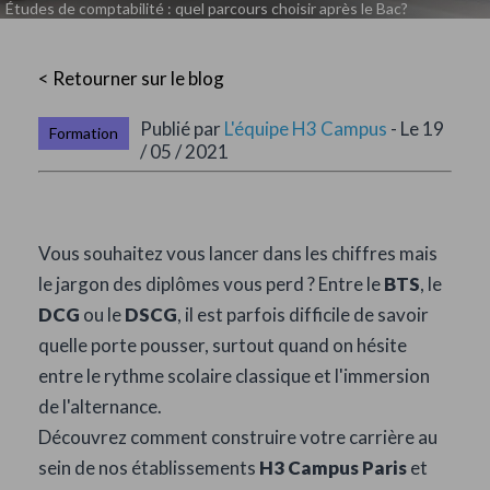
Études de comptabilité : quel parcours choisir après le Bac?
< Retourner sur le blog
Publié par
L'équipe H3 Campus
- Le 19
Formation
/ 05 / 2021
Vous souhaitez vous lancer dans les chiffres mais
le jargon des diplômes vous perd ? Entre le
BTS
, le
DCG
ou le
DSCG
, il est parfois difficile de savoir
quelle porte pousser, surtout quand on hésite
entre le rythme scolaire classique et l'immersion
de l'alternance.
Découvrez comment construire votre carrière au
sein de nos établissements
H3 Campus Paris
et