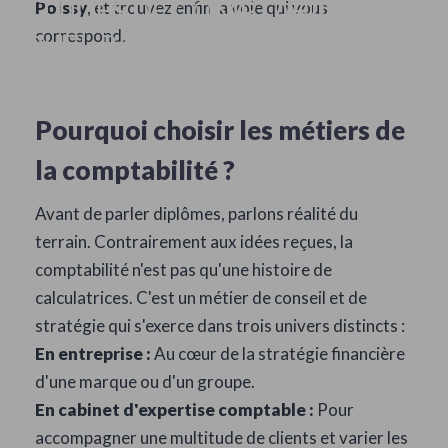
ÉTUDES DE COMPTABILITÉ :
Poissy
, et trouvez enfin la voie qui vous
correspond.
QUEL PARCOURS CHOISIR
APRÈS LE BAC?
Pourquoi choisir les métiers de
la comptabilité ?
Avant de parler diplômes, parlons réalité du
terrain. Contrairement aux idées reçues, la
comptabilité n'est pas qu'une histoire de
calculatrices. C'est un métier de conseil et de
stratégie qui s'exerce dans trois univers distincts :
En entreprise :
Au cœur de la stratégie financière
d'une marque ou d'un groupe.
En cabinet d'expertise comptable :
Pour
accompagner une multitude de clients et varier les