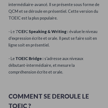
intermédiaire-avancé. Il se présente sous forme de
QCM et se déroule en présentiel. Cette version du
TOEIC est la plus populaire.
LE TOEIC, QU'EST-CE QUE
C'EST ?
- Le
TOEIC Speaking & Writing :
évalue le niveau
d’expression écrite et orale. Il peut se faire soit en
ligne soit en présentiel.
- Le
TOEIC Bridge :
s’adresse aux niveaux
débutant-intermédiaire, et mesure la
compréhension écrite et orale.
COMMENT SE DEROULE LE
TOEIC ?