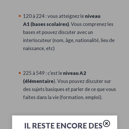
120 à 224 : vous atteignez le
niveau
A1
(bases scolaires)
. Vous comprenez les
bases et pouvez discuter avec un
interlocuteur (nom, âge, nationalité, lieu de
naissance, etc)
225 à 549 : c’est le
niveau A2
(élémentaire
). Vous pouvez discuter sur
des sujets basiques et parler de ce que vous
faites dans la vie (formation, emploi).
550 à 584 :
niveau B1 (intermédiaire
).
IL RESTE ENCORE DES