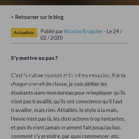
< Retourner sur le blog
Publié par
Nicolas Braguier
- Le 24 /
Actualités
02 / 2020
S'y mettre ou pas ?
C’est le même constat et la même rengaine. Après
ETUDES ACCOMPAGNÉES À LA
chaque conseil de classe, je vois défiler les
RENTRÉE 2020
étudiants dans mon bureau pour m’expliquer qu’ils
n’ont pas travaillé, qu’ils ont conscience qu’il faut
travailler, mais rien. Attablés, le stylo à la main,
l’envie n’est pas là, les distractions trop tentantes,
et puis ils n’ont jamais vraiment fait jusqu’au bac,
comment s’y prendre, par quoi commencer, etc.