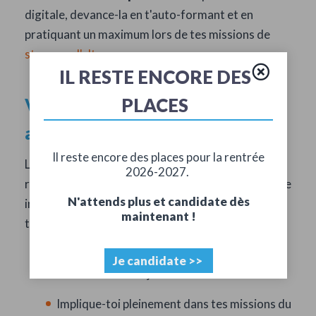
digitale, devance-la en t'auto-formant et en
pratiquant un maximum lors de tes missions de
stage ou d'alternance.
IL RESTE ENCORE DES
PLACES
Valoriser tes stages et ton
alternance sur le terrain
Il reste encore des places pour la rentrée
Le BTS NDRC est un diplôme ultra-concret qui
2026-2027.
repose sur la pratique. Que tu choisisses la formule
N'attends plus et candidate dès
initiale ou l'apprentissage, tire le meilleur parti de
maintenant !
ton expérience en entreprise :
Choisis une structure qui correspond
Je candidate >>
vraiment à tes objectifs de carrière.
Implique-toi pleinement dans tes missions du