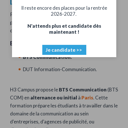
Les études
Il reste encore des places pour la rentrée
2026-2027.
Pour devenir chargé de communication, plusieurs
parcours académiques sont possibles en fonction
N'attends plus et candidate dès
du niveau de qualification souhaité :
maintenant !
Bac + 2
Je candidate >>
BTS Communication.
DUT Information-Communication.
H3 Campus propose le
BTS Communication
(BTS
COM) en
alternance ou initial
à
Paris
. Cette
formation prépare les étudiants à travailler dans le
domaine de la communication au sein
d'entreprises, d'agences de publicité, ou