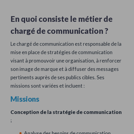
En quoi consiste le métier de
chargé de communication ?
Le chargé de communication est responsable de la
mise en place de stratégies de communication
visant à promouvoir une organisation, à renforcer
son image de marque et à diffuser des messages
pertinents auprès de ses publics cibles. Ses
missions sont variées et incluent :
Missions
Conception de la stratégie de communication
CHARGÉ(E) DE
:
COMMUNICATION : LA FICHE
Analyse des besoins de communication.