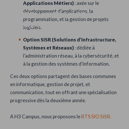
Applications Métiers)
: axée sur le
développement d’applications, la
L’ALTERNANCE EN BTS SIO :
programmation, et la gestion de projets
MISSIONS, QUOTIDIEN ET
logiciels.
POURSUITE D’ÉTUDES
Option SISR (Solutions d’Infrastructure,
Systèmes et Réseaux)
: dédiée à
l’administration réseau, à la cybersécurité, et
à la gestion des systèmes d’information.
Ces deux options partagent des bases communes
en informatique, gestion de projet, et
communication, tout en offrant une spécialisation
progressive dès la deuxième année.
A H3 Campus, nous proposons le
BTS SIO SISR.